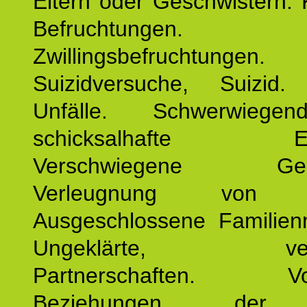
Eltern oder Geschwistern. 
Befruchtungen.
Zwillingsbefruchtungen. 
Suizidversuche, Suizid
Unfälle. Schwerwiege
schicksalhafte Erei
Verschwiegene Gesch
Verleugnung von K
Ausgeschlossene Familienm
Ungeklärte, verg
Partnerschaften. Vor
Beziehungen der E