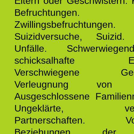
Eltern oder Geschwistern. 
Befruchtungen.
Zwillingsbefruchtungen. 
Suizidversuche, Suizid
Unfälle. Schwerwiege
schicksalhafte Erei
Verschwiegene Gesch
Verleugnung von K
Ausgeschlossene Familienm
Ungeklärte, verg
Partnerschaften. Vor
Beziehungen der E