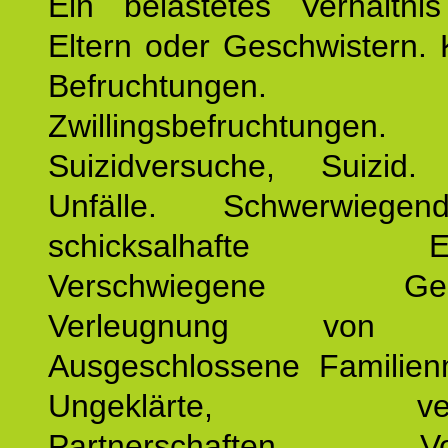
Ein belastetes Verhältn
Eltern oder Geschwistern. 
Befruchtungen.
Zwillingsbefruchtungen. 
Suizidversuche, Suizid
Unfälle. Schwerwiege
schicksalhafte Erei
Verschwiegene Gesch
Verleugnung von K
Ausgeschlossene Familienm
Ungeklärte, verg
Partnerschaften. Vor