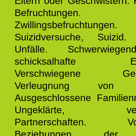
Eltern oder Geschwistern. 
Befruchtungen.
Zwillingsbefruchtungen. 
Suizidversuche, Suizid
Unfälle. Schwerwiege
schicksalhafte Erei
Verschwiegene Gesch
Verleugnung von K
Ausgeschlossene Familienm
Ungeklärte, verg
Partnerschaften. Vor
Beziehungen der E