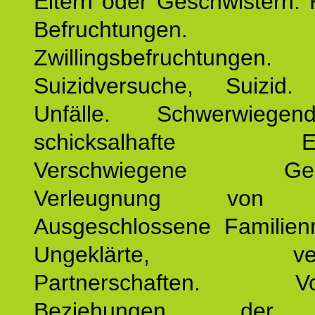
Eltern oder Geschwistern. 
Befruchtungen.
Zwillingsbefruchtungen. 
Suizidversuche, Suizid
Unfälle. Schwerwiege
schicksalhafte Erei
Verschwiegene Gesch
Verleugnung von K
Ausgeschlossene Familienm
Ungeklärte, verg
Partnerschaften. Vor
Beziehungen der E