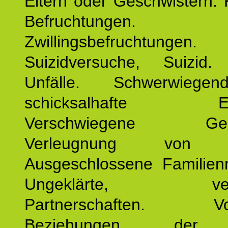
Eltern oder Geschwistern. 
Befruchtungen.
Zwillingsbefruchtungen. 
Suizidversuche, Suizid
Unfälle. Schwerwiege
schicksalhafte Erei
Verschwiegene Gesch
Verleugnung von K
Ausgeschlossene Familienm
Ungeklärte, verg
Partnerschaften. Vor
Beziehungen der E