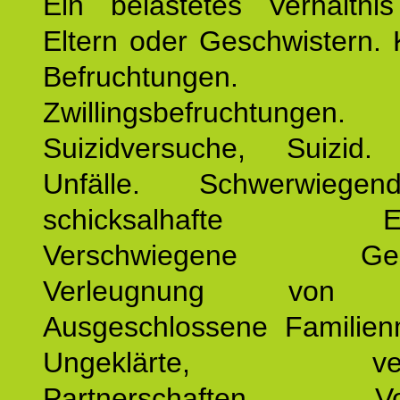
Ein belastetes Verhältn
Eltern oder Geschwistern. 
Befruchtungen.
Zwillingsbefruchtungen. 
Suizidversuche, Suizid
Unfälle. Schwerwiege
schicksalhafte Erei
Verschwiegene Gesch
Verleugnung von K
Ausgeschlossene Familienm
Ungeklärte, verg
Partnerschaften. Vor