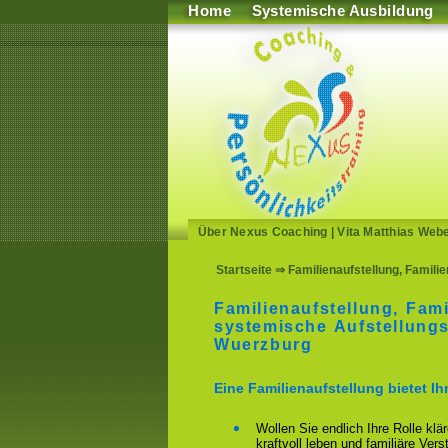
Home
Systemische Ausbildung
Über Nexus Coaching
|
Vita Matthias Web
Startseite
⇒ Familienaufstellung, Famili
Familienaufstellung, Fami
systemische Aufstellungs
Wuerzburg
Eine Familienaufstellung bietet I
Wollen Sie endlich Ihre Rolle klä
kraftvoll leben und familiäre Ver