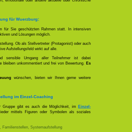
n, emotionale oder andere aktuelle oder chronische
lung für Wuerzburg:
em für Sie geschützten Rahmen statt. In intensiven
tiven und Lösungen möglich.
stellung. Ob als Stellvertreter (Protagonist) oder auch
e Aufstellungsfeld wirkt auf alle.
und sensible Umgang aller Teilnehmer ist dabei
e bleiben unkommentiert und frei von Bewertung.
Es
reuung
wünschen, bieten wir Ihnen gerne weitere
stellung im Einzel-Coaching
er Gruppe gibt es auch die Möglichkeit, im
Einzel-
lieder mittels Figuren oder Symbolen als soziales
, Familienstellen, Systemaufstellung