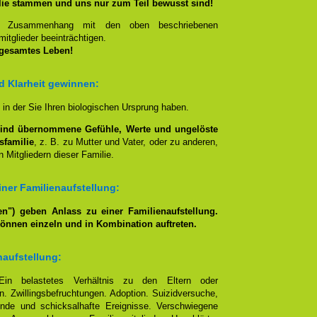
lie stammen und uns nur zum Teil bewusst sind!
en Zusammenhang mit den oben beschriebenen
itglieder beeinträchtigen.
 gesamtes Leben!
nd Klarheit gewinnen:
, in der Sie Ihren biologischen Ursprung haben.
lind übernommene Gefühle, Werte und ungelöste
sfamilie
, z. B. zu Mutter und Vater, oder zu anderen,
 Mitgliedern dieser Familie.
ner Familienaufstellung:
n") geben Anlass zu einer Familienaufstellung.
können einzeln und in Kombination auftreten.
naufstellung:
Ein belastetes Verhältnis zu den Eltern oder
. Zwillingsbefruchtungen. Adoption. Suizidversuche,
nde und schicksalhafte Ereignisse. Verschwiegene