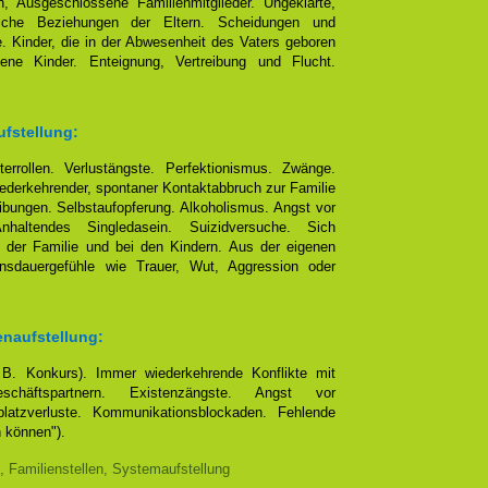
, Ausgeschlossene Familienmitglieder. Ungeklärte,
eliche Beziehungen der Eltern. Scheidungen und
e. Kinder, die in der Abwesenheit des Vaters geboren
ene Kinder. Enteignung, Vertreibung und Flucht.
ufstellung:
terrollen. Verlustängste. Perfektionismus. Zwänge.
ederkehrender, spontaner Kontaktabbruch zur Familie
bungen. Selbstaufopferung. Alkoholismus. Angst vor
altendes Singledasein. Suizidversuche. Sich
 der Familie und bei den Kindern. Aus der eigenen
ensdauergefühle wie Trauer, Wut, Aggression oder
enaufstellung:
. B. Konkurs). Immer wiederkehrende Konflikte mit
chäftspartnern. Existenzängste. Angst vor
platzverluste. Kommunikationsblockaden. Fehlende
n können").
, Familienstellen, Systemaufstellung