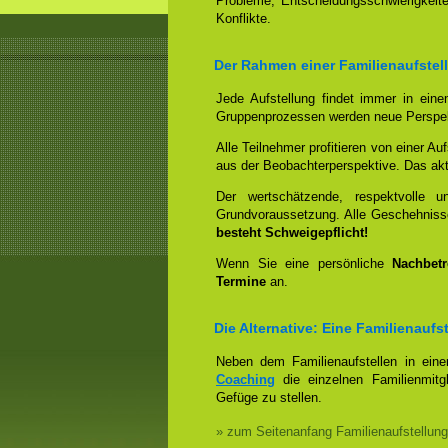
Probleme, Entscheidungsschwierigkeite
Konflikte.
Der Rahmen einer Familienaufstel
Jede Aufstellung findet immer in ein
Gruppenprozessen werden neue Perspek
Alle Teilnehmer profitieren von einer Auf
aus der Beobachterperspektive. Das aktiv
Der wertschätzende, respektvolle 
Grundvoraussetzung. Alle Geschehniss
besteht Schweigepflicht!
Wenn Sie eine persönliche
Nachbet
Termine
an.
Die Alternative: Eine Familienauf
Neben dem Familienaufstellen in ein
Coaching
die einzelnen Familienmitg
Gefüge zu stellen.
» zum Seitenanfang Familienaufstellung