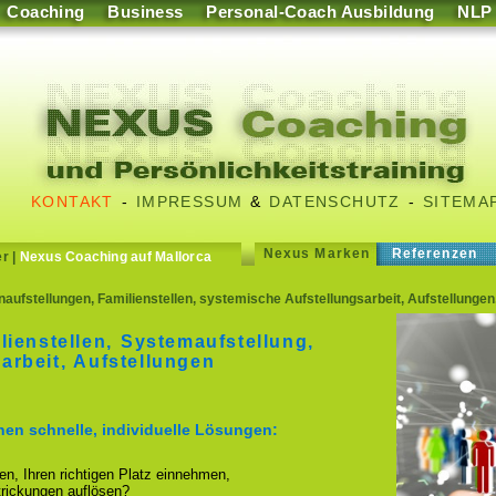
Coaching
Business
Personal-Coach Ausbildung
NLP
KONTAKT
-
IMPRESSUM
&
DATENSCHUTZ
-
SITEMA
Nexus Marken
Referenzen
er
|
Nexus Coaching auf Mallorca
enaufstellungen, Familienstellen, systemische Aufstellungsarbeit, Aufstellung
lienstellen, Systemaufstellung,
arbeit, Aufstellungen
hnen schnelle, individuelle Lösungen:
ren, Ihren richtigen Platz einnehmen,
strickungen auflösen?