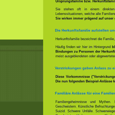
Ursprungsfamilie bzw. Herkunftsfami
Sie stehen oft in einem direkt
Lebenssituationen, welche alle Familienm
Sie wirken immer prägend auf unser
Die Herkunftsfamilie aufstellen u
Herkunftsfamilie bezeichnet die Familie
Häufig finden wir hier im Hintergrund
b
Bindungen zu Personen der Herkunft
meist ausgeblendeten oder abgewerteten
Verstrickungen geben Anlass zu ei
Diese Vorkommnisse ("Verstrickunge
Die nun folgenden Beispiel-Anlässe 
Familiäre Anlässe für eine Familie
Familiengeheimnisse und Mythen. 
Geschwistern. Künstliche Befruchtungen
Suizid. Schwere Unfälle. Schwerwiege