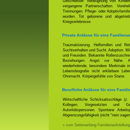
Geschwister. Verleugnung von Kindern
vergangene Partnerschaften. Voreh
Trennungen. Pflege- oder Adoptivfamili
wurden. Tot geborene und abgetrieb
Kriegserlebnisse.
Private Anlässe für eine Familiena
Traumatisierung. Helferrollen und Ret
Suchtverhalten und Sucht. Adoption. Wi
und Freunden. Bekannte Rollenzuschrei
Beziehungen. Angst vor Nähe. Anh
wiederholende, besondere Merkmale in
Lebensbiografie nicht erklärbare Leb
Ohnmacht. Körpergefühle von Starre.
Berufliche Anlässe für eine Famili
Wirtschaftliche Schicksalsschläge (z
Kollegen, Vorgesetzten und Ges
Autoritätspersonen. Spontane Arbeits
Abgrenzungsfähigkeit (nicht "nein sage
» zum Seitenanfang Familienaufstellung