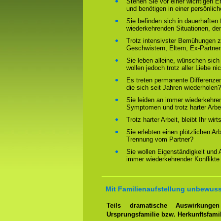
Stehen Sie vor einer wichtigen 
und benötigen in einer persönlich
Sie befinden sich in dauerhaften 
wiederkehrenden Situationen, de
Trotz intensivster Bemühungen ze
Geschwistern, Eltern, Ex-Partne
Sie leben alleine, wünschen sich
wollen jedoch trotz aller Liebe ni
Es treten permanente Differenze
die sich seit Jahren wiederholen?
Sie leiden an immer wiederkehre
Symptomen und trotz harter Arbeit
Trotz harter Arbeit, bleibt Ihr wir
Sie erlebten einen plötzlichen Ar
Trennung vom Partner?
Sie wollen Eigenständigkeit und
immer wiederkehrender Konflikte
Mit Familienaufstellung unbewuss
Teils dramatische Auswirkung
Ursprungsfamilie bzw. Herkunftsfami