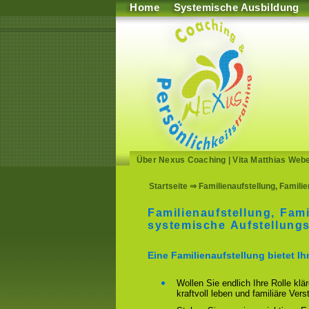
Home
Systemische Ausbildung
Über Nexus Coaching
|
Vita Matthias Web
Startseite
⇒ Familienaufstellung, Familie
Familienaufstellung, Fami
systemische Aufstellungs
Eine Familienaufstellung bietet I
Wollen Sie endlich Ihre Rolle klä
kraftvoll leben und familiäre Ver