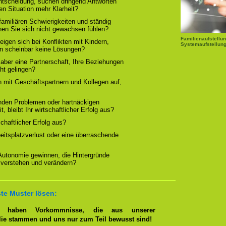
Entscheidung, suchen dringend Antworten
en Situation mehr Klarheit?
familiären Schwierigkeiten und ständig
nen Sie sich nicht gewachsen fühlen?
Familienaufstellun
igen sich bei Konflikten mit Kindern,
Systemaufstellung
rn scheinbar keine Lösungen?
 aber eine Partnerschaft, Ihre Beziehungen
cht gelingen?
n mit Geschäftspartnern und Kollegen auf,
nden Problemen oder hartnäckigen
, bleibt Ihr wirtschaftlicher Erfolg aus?
tschaftlicher Erfolg aus?
beitsplatzverlust oder eine überraschende
 Autonomie gewinnen, die Hintergründe
 verstehen und verändern?
te Muster lösen:
en haben Vorkommnisse, die aus unserer
lie stammen und uns nur zum Teil bewusst sind!