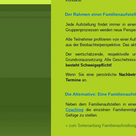
Konflikte.
Der Rahmen einer Familienaufstel
Jede Aufstellung findet immer in ein
Gruppenprozessen werden neue Perspek
Alle Teilnehmer profitieren von einer Auf
aus der Beobachterperspektive. Das aktiv
Der wertschätzende, respektvolle 
Grundvoraussetzung. Alle Geschehniss
besteht Schweigepflicht!
Wenn Sie eine persönliche
Nachbet
Termine
an.
Die Alternative: Eine Familienauf
Neben dem Familienaufstellen in ein
Coaching
die einzelnen Familienmitg
Gefüge zu stellen.
» zum Seitenanfang Familienaufstellung