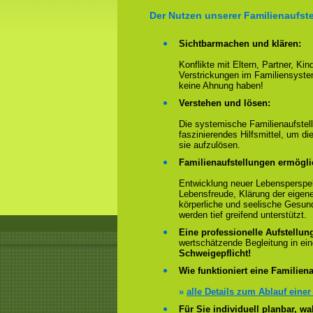
Der Nutzen unserer Familienaufst
Sichtbarmachen und klären:
Konflikte mit Eltern, Partner, Ki
Verstrickungen im Familiensyste
keine Ahnung haben!
Verstehen und lösen:
Die systemische Familienaufstell
faszinierendes Hilfsmittel, um 
sie aufzulösen.
Familienaufstellungen ermögl
Entwicklung neuer Lebensperspek
Lebensfreude, Klärung der eigen
körperliche und seelische Gesun
werden tief greifend unterstützt.
Eine professionelle Aufstellun
wertschätzende Begleitung in e
Schweigepflicht!
Wie funktioniert eine Familiena
»
alle Details zum Ablauf einer
Für Sie individuell planbar, 