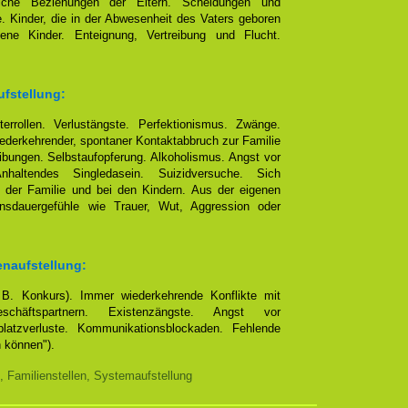
eliche Beziehungen der Eltern. Scheidungen und
e. Kinder, die in der Abwesenheit des Vaters geboren
ene Kinder. Enteignung, Vertreibung und Flucht.
ufstellung:
terrollen. Verlustängste. Perfektionismus. Zwänge.
ederkehrender, spontaner Kontaktabbruch zur Familie
bungen. Selbstaufopferung. Alkoholismus. Angst vor
altendes Singledasein. Suizidversuche. Sich
 der Familie und bei den Kindern. Aus der eigenen
ensdauergefühle wie Trauer, Wut, Aggression oder
enaufstellung:
. B. Konkurs). Immer wiederkehrende Konflikte mit
chäftspartnern. Existenzängste. Angst vor
platzverluste. Kommunikationsblockaden. Fehlende
n können").
, Familienstellen, Systemaufstellung