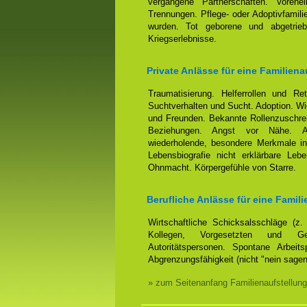
vergangene Partnerschaften. Voreh
Trennungen. Pflege- oder Adoptivfamili
wurden. Tot geborene und abgetrieb
Kriegserlebnisse.
Private Anlässe für eine Familiena
Traumatisierung. Helferrollen und Ret
Suchtverhalten und Sucht. Adoption. Wi
und Freunden. Bekannte Rollenzuschrei
Beziehungen. Angst vor Nähe. Anh
wiederholende, besondere Merkmale in
Lebensbiografie nicht erklärbare Leb
Ohnmacht. Körpergefühle von Starre.
Berufliche Anlässe für eine Famili
Wirtschaftliche Schicksalsschläge (z
Kollegen, Vorgesetzten und Ges
Autoritätspersonen. Spontane Arbeits
Abgrenzungsfähigkeit (nicht "nein sage
» zum Seitenanfang Familienaufstellung