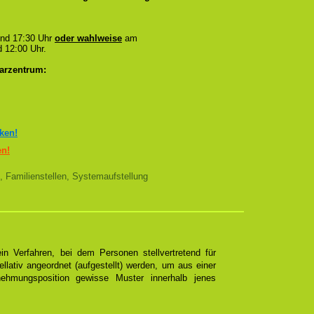
und 17:30 Uhr
oder wahlweise
am
 12:00 Uhr.
arzentrum:
cken!
en!
, Familienstellen, Systemaufstellung
n Verfahren, bei dem Personen stellvertretend für
ellativ angeordnet (aufgestellt) werden, um aus einer
ehmungsposition gewisse Muster innerhalb jenes