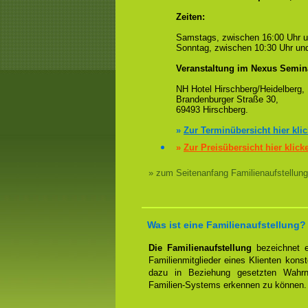
Zeiten:
Samstags, zwischen 16:00 Uhr 
Sonntag, zwischen 10:30 Uhr und
Veranstaltung im Nexus Semin
NH Hotel Hirschberg/Heidelberg,
Brandenburger Straße 30,
69493 Hirschberg.
»
Zur Terminübersicht hier kli
»
Zur Preisübersicht hier klick
» zum Seitenanfang Familienaufstellung
Was ist eine Familienaufstellung?
Die Familienaufstellung
bezeichnet ei
Familienmitglieder eines Klienten konst
dazu in Beziehung gesetzten Wahrn
Familien-Systems erkennen zu können.