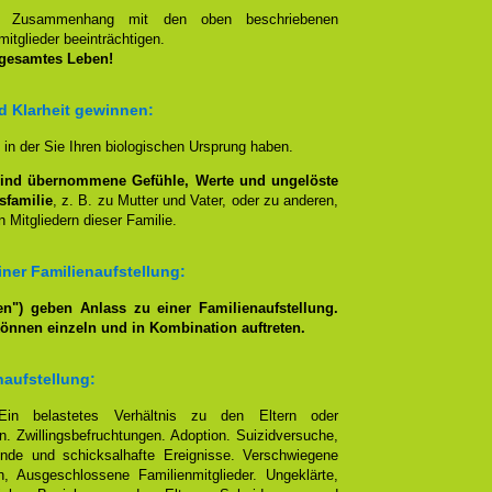
en Zusammenhang mit den oben beschriebenen
itglieder beeinträchtigen.
 gesamtes Leben!
nd Klarheit gewinnen:
, in der Sie Ihren biologischen Ursprung haben.
lind übernommene Gefühle, Werte und ungelöste
sfamilie
, z. B. zu Mutter und Vater, oder zu anderen,
 Mitgliedern dieser Familie.
ner Familienaufstellung:
n") geben Anlass zu einer Familienaufstellung.
können einzeln und in Kombination auftreten.
naufstellung:
Ein belastetes Verhältnis zu den Eltern oder
. Zwillingsbefruchtungen. Adoption. Suizidversuche,
nde und schicksalhafte Ereignisse. Verschwiegene
, Ausgeschlossene Familienmitglieder. Ungeklärte,