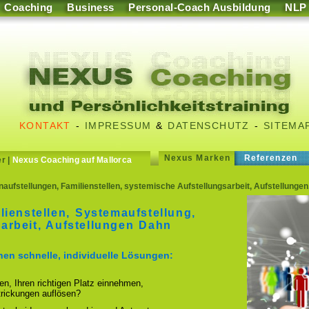
Coaching
Business
Personal-Coach Ausbildung
NLP
KONTAKT
-
IMPRESSUM
&
DATENSCHUTZ
-
SITEMA
Nexus Marken
Referenzen
er
|
Nexus Coaching auf Mallorca
naufstellungen, Familienstellen, systemische Aufstellungsarbeit, Aufstellung
lienstellen, Systemaufstellung,
arbeit, Aufstellungen Dahn
hnen schnelle, individuelle Lösungen:
ren, Ihren richtigen Platz einnehmen,
strickungen auflösen?