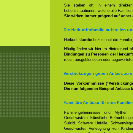
Sie stehen oft in einem direkt
Lebenssituationen, welche alle Familienm
Sie wirken immer prägend auf unser
Die Herkunftsfamilie aufstellen u
Herkunftsfamilie bezeichnet die Familie
Häufig finden wir hier im Hintergrund
b
Bindungen zu Personen der Herkunft
meist ausgeblendeten oder abgewerteten
Verstrickungen geben Anlass zu ei
Diese Vorkommnisse ("Verstrickunge
Die nun folgenden Beispiel-Anlässe 
Familiäre Anlässe für eine Familie
Familiengeheimnisse und Mythen. 
Geschwistern. Künstliche Befruchtungen
Suizid. Schwere Unfälle. Schwerwiege
Geschwister. Verleugnung von Kindern