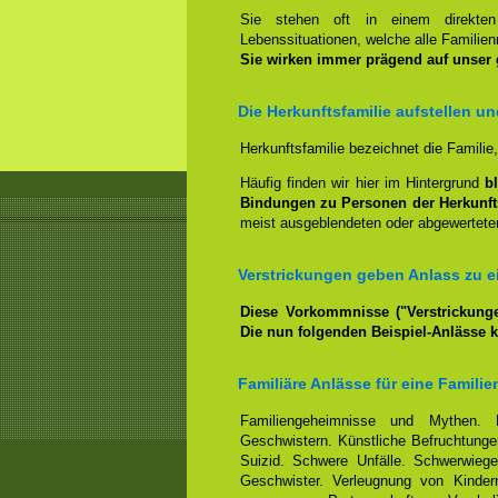
Sie stehen oft in einem direkt
Lebenssituationen, welche alle Familienm
Sie wirken immer prägend auf unser
Die Herkunftsfamilie aufstellen u
Herkunftsfamilie bezeichnet die Familie
Häufig finden wir hier im Hintergrund
b
Bindungen zu Personen der Herkunft
meist ausgeblendeten oder abgewerteten
Verstrickungen geben Anlass zu ei
Diese Vorkommnisse ("Verstrickunge
Die nun folgenden Beispiel-Anlässe 
Familiäre Anlässe für eine Familie
Familiengeheimnisse und Mythen. 
Geschwistern. Künstliche Befruchtungen
Suizid. Schwere Unfälle. Schwerwiege
Geschwister. Verleugnung von Kindern