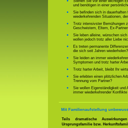
Stehen Sie vor einer wichtigen 
und benötigen in einer persönlich
Sie befinden sich in dauerhaften 
wiederkehrenden Situationen, de
Trotz intensivster Bemühungen ze
Geschwistern, Eltern, Ex-Partne
Sie leben alleine, wünschen sich
wollen jedoch trotz aller Liebe ni
Es treten permanente Differenze
die sich seit Jahren wiederholen?
Sie leiden an immer wiederkehre
Symptomen und trotz harter Arbeit
Trotz harter Arbeit, bleibt Ihr wir
Sie erlebten einen plötzlichen Ar
Trennung vom Partner?
Sie wollen Eigenständigkeit und
immer wiederkehrender Konflikte
Mit Familienaufstellung unbewuss
Teils dramatische Auswirkung
Ursprungsfamilie bzw. Herkunftsfami