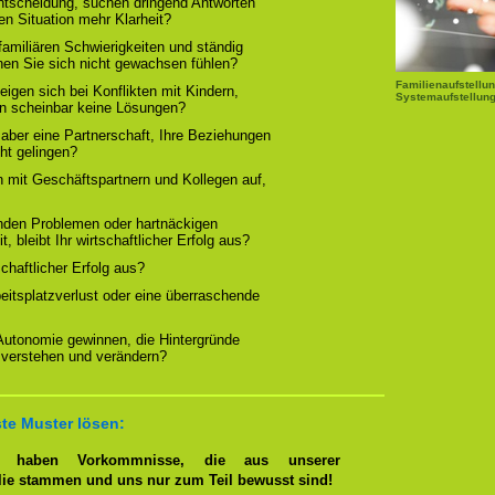
Entscheidung, suchen dringend Antworten
en Situation mehr Klarheit?
familiären Schwierigkeiten und ständig
nen Sie sich nicht gewachsen fühlen?
Familienaufstellun
igen sich bei Konflikten mit Kindern,
Systemaufstellung
rn scheinbar keine Lösungen?
 aber eine Partnerschaft, Ihre Beziehungen
cht gelingen?
n mit Geschäftspartnern und Kollegen auf,
nden Problemen oder hartnäckigen
, bleibt Ihr wirtschaftlicher Erfolg aus?
tschaftlicher Erfolg aus?
beitsplatzverlust oder eine überraschende
 Autonomie gewinnen, die Hintergründe
 verstehen und verändern?
te Muster lösen:
en haben Vorkommnisse, die aus unserer
lie stammen und uns nur zum Teil bewusst sind!