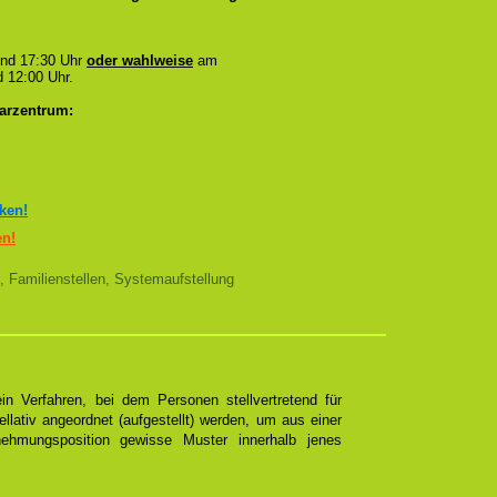
und 17:30 Uhr
oder wahlweise
am
 12:00 Uhr.
arzentrum:
cken!
en!
, Familienstellen, Systemaufstellung
n Verfahren, bei dem Personen stellvertretend für
ellativ angeordnet (aufgestellt) werden, um aus einer
ehmungsposition gewisse Muster innerhalb jenes