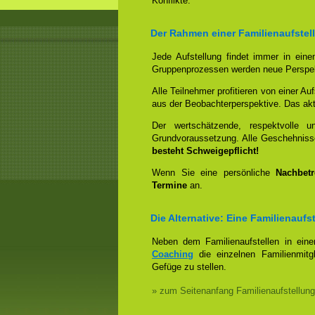
Konflikte.
Der Rahmen einer Familienaufstel
Jede Aufstellung findet immer in ein
Gruppenprozessen werden neue Perspek
Alle Teilnehmer profitieren von einer Auf
aus der Beobachterperspektive. Das aktiv
Der wertschätzende, respektvolle 
Grundvoraussetzung. Alle Geschehniss
besteht Schweigepflicht!
Wenn Sie eine persönliche
Nachbet
Termine
an.
Die Alternative: Eine Familienauf
Neben dem Familienaufstellen in ein
Coaching
die einzelnen Familienmitg
Gefüge zu stellen.
» zum Seitenanfang Familienaufstellung