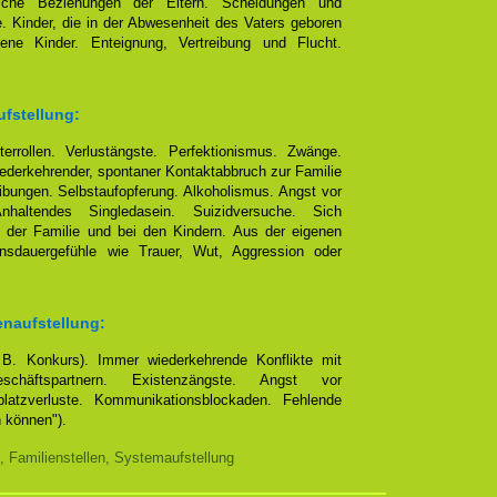
eliche Beziehungen der Eltern. Scheidungen und
e. Kinder, die in der Abwesenheit des Vaters geboren
ene Kinder. Enteignung, Vertreibung und Flucht.
ufstellung:
terrollen. Verlustängste. Perfektionismus. Zwänge.
ederkehrender, spontaner Kontaktabbruch zur Familie
bungen. Selbstaufopferung. Alkoholismus. Angst vor
altendes Singledasein. Suizidversuche. Sich
 der Familie und bei den Kindern. Aus der eigenen
ensdauergefühle wie Trauer, Wut, Aggression oder
enaufstellung:
. B. Konkurs). Immer wiederkehrende Konflikte mit
chäftspartnern. Existenzängste. Angst vor
platzverluste. Kommunikationsblockaden. Fehlende
n können").
, Familienstellen, Systemaufstellung