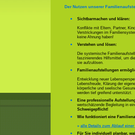
Der Nutzen unserer Familienaufste
Sichtbarmachen und klären:
Konflikte mit Eltern, Partner, Ki
Verstrickungen im Familiensyste
keine Ahnung haben!
Verstehen und lösen:
Die systemische Familienaufstell
faszinierendes Hilfsmittel, um 
sie aufzulösen.
Familienaufstellungen ermögl
Entwicklung neuer Lebensperspek
Lebensfreude, Klärung der eigen
körperliche und seelische Gesun
werden tief greifend unterstützt.
Eine professionelle Aufstellun
wertschätzende Begleitung in e
Schweigepflicht!
Wie funktioniert eine Familiena
»
alle Details zum Ablauf einer
Für Sie individuell planbar, 