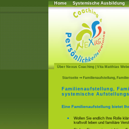
Home
Systemische Ausbildung
Über Nexus Coaching
|
Vita Matthias Web
Startseite
⇒ Familienaufstellung, Familie
Familienaufstellung, Fami
systemische Aufstellungs
Eine Familienaufstellung bietet I
Wollen Sie endlich Ihre Rolle klä
kraftvoll leben und familiäre Ver