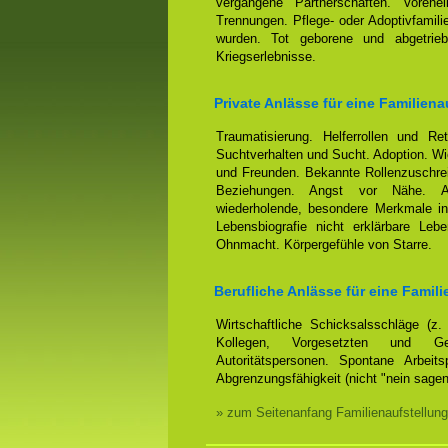
vergangene Partnerschaften. Voreh
Trennungen. Pflege- oder Adoptivfamili
wurden. Tot geborene und abgetrieb
Kriegserlebnisse.
Private Anlässe für eine Familiena
Traumatisierung. Helferrollen und Ret
Suchtverhalten und Sucht. Adoption. Wi
und Freunden. Bekannte Rollenzuschrei
Beziehungen. Angst vor Nähe. Anh
wiederholende, besondere Merkmale in
Lebensbiografie nicht erklärbare Leb
Ohnmacht. Körpergefühle von Starre.
Berufliche Anlässe für eine Famili
Wirtschaftliche Schicksalsschläge (z
Kollegen, Vorgesetzten und Ges
Autoritätspersonen. Spontane Arbeits
Abgrenzungsfähigkeit (nicht "nein sage
» zum Seitenanfang Familienaufstellung