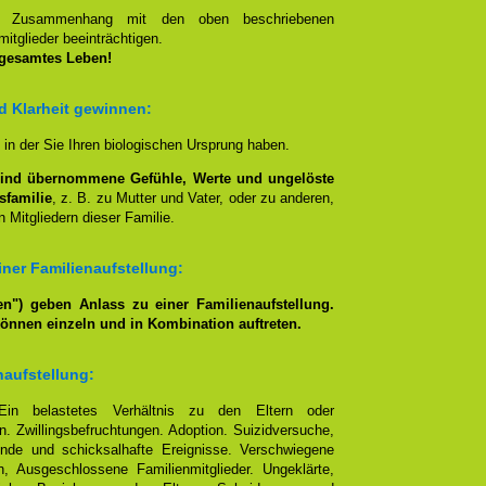
en Zusammenhang mit den oben beschriebenen
itglieder beeinträchtigen.
 gesamtes Leben!
nd Klarheit gewinnen:
, in der Sie Ihren biologischen Ursprung haben.
lind übernommene Gefühle, Werte und ungelöste
sfamilie
, z. B. zu Mutter und Vater, oder zu anderen,
 Mitgliedern dieser Familie.
ner Familienaufstellung:
n") geben Anlass zu einer Familienaufstellung.
können einzeln und in Kombination auftreten.
naufstellung:
Ein belastetes Verhältnis zu den Eltern oder
. Zwillingsbefruchtungen. Adoption. Suizidversuche,
nde und schicksalhafte Ereignisse. Verschwiegene
, Ausgeschlossene Familienmitglieder. Ungeklärte,