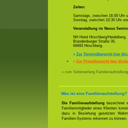
Zeiten:
Samstags, zwischen 16:00 Uhr 
Sonntag, zwischen 10:30 Uhr und
Veranstaltung im Nexus Semin
NH Hotel Hirschberg/Heidelberg,
Brandenburger Straße 30,
69493 Hirschberg.
»
Zur Terminübersicht hier kli
»
Zur Preisübersicht hier klick
» zum Seitenanfang Familienaufstellung
Was ist eine Familienaufstellung?
Die Familienaufstellung
bezeichnet ei
Familienmitglieder eines Klienten konst
dazu in Beziehung gesetzten Wahrn
Familien-Systems erkennen zu können.