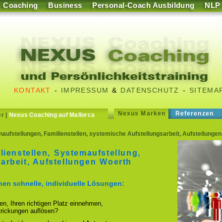
Coaching
Business
Personal-Coach Ausbildung
NLP
KONTAKT
-
IMPRESSUM
&
DATENSCHUTZ
-
SITEMA
Nexus Marken
Referenzen
er
|
Nexus Coaching auf Mallorca
naufstellungen, Familienstellen, systemische Aufstellungsarbeit, Aufstellung
lienstellen, Systemaufstellung,
arbeit, Aufstellungen Woerth
hnen schnelle, individuelle Lösungen:
ren, Ihren richtigen Platz einnehmen,
strickungen auflösen?