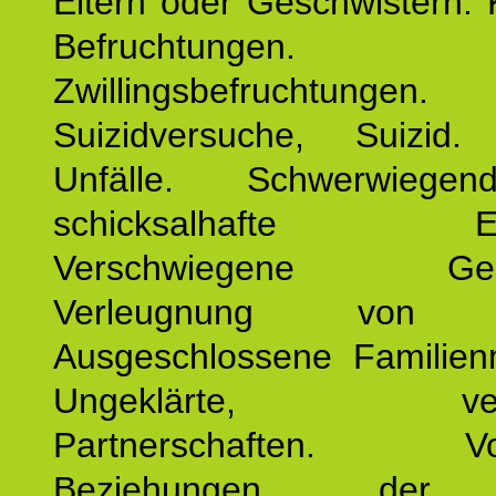
Eltern oder Geschwistern. 
Befruchtungen.
Zwillingsbefruchtungen. 
Suizidversuche, Suizid
Unfälle. Schwerwiege
schicksalhafte Erei
Verschwiegene Gesch
Verleugnung von K
Ausgeschlossene Familienm
Ungeklärte, verg
Partnerschaften. Vor
Beziehungen der E