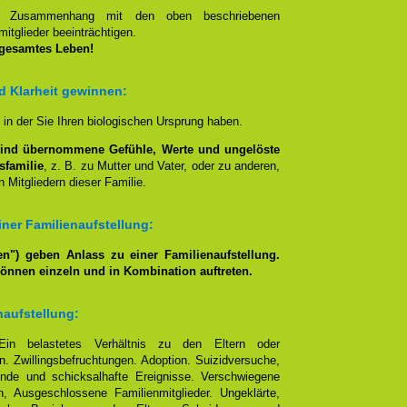
en Zusammenhang mit den oben beschriebenen
itglieder beeinträchtigen.
 gesamtes Leben!
nd Klarheit gewinnen:
, in der Sie Ihren biologischen Ursprung haben.
lind übernommene Gefühle, Werte und ungelöste
sfamilie
, z. B. zu Mutter und Vater, oder zu anderen,
 Mitgliedern dieser Familie.
ner Familienaufstellung:
n") geben Anlass zu einer Familienaufstellung.
können einzeln und in Kombination auftreten.
naufstellung:
Ein belastetes Verhältnis zu den Eltern oder
. Zwillingsbefruchtungen. Adoption. Suizidversuche,
nde und schicksalhafte Ereignisse. Verschwiegene
, Ausgeschlossene Familienmitglieder. Ungeklärte,