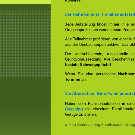
Konflikte.
Der Rahmen einer Familienaufstell
Jede Aufstellung findet immer in ein
Gruppenprozessen werden neue Perspek
Alle Teilnehmer profitieren von einer Auf
aus der Beobachterperspektive. Das aktiv
Der wertschätzende, respektvolle 
Grundvoraussetzung. Alle Geschehniss
besteht Schweigepflicht!
Wenn Sie eine persönliche
Nachbet
Termine
an.
Die Alternative: Eine Familienauf
Neben dem Familienaufstellen in ein
Coaching
die einzelnen Familienmitg
Gefüge zu stellen.
» zum Seitenanfang Familienaufstellung