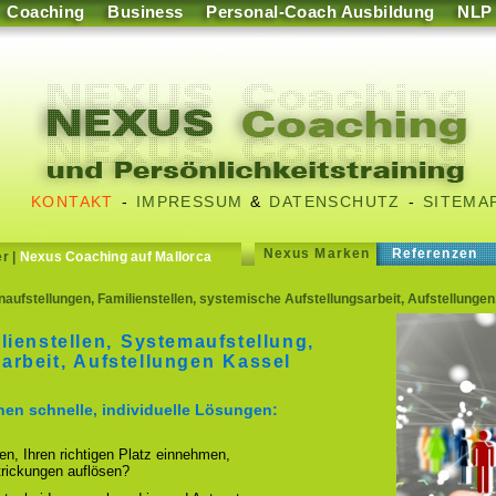
Coaching
Business
Personal-Coach Ausbildung
NLP
KONTAKT
-
IMPRESSUM
&
DATENSCHUTZ
-
SITEMA
Nexus Marken
Referenzen
er
|
Nexus Coaching auf Mallorca
naufstellungen, Familienstellen, systemische Aufstellungsarbeit, Aufstellung
lienstellen, Systemaufstellung,
arbeit, Aufstellungen Kassel
hnen schnelle, individuelle Lösungen:
ren, Ihren richtigen Platz einnehmen,
strickungen auflösen?