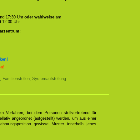
und 17:30 Uhr
oder wahlweise
am
 12:00 Uhr.
arzentrum:
cken!
en!
, Familienstellen, Systemaufstellung
n Verfahren, bei dem Personen stellvertretend für
ellativ angeordnet (aufgestellt) werden, um aus einer
ehmungsposition gewisse Muster innerhalb jenes