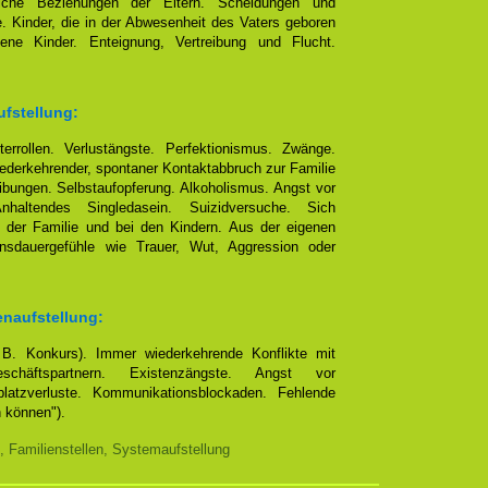
eliche Beziehungen der Eltern. Scheidungen und
e. Kinder, die in der Abwesenheit des Vaters geboren
ene Kinder. Enteignung, Vertreibung und Flucht.
ufstellung:
terrollen. Verlustängste. Perfektionismus. Zwänge.
ederkehrender, spontaner Kontaktabbruch zur Familie
bungen. Selbstaufopferung. Alkoholismus. Angst vor
altendes Singledasein. Suizidversuche. Sich
 der Familie und bei den Kindern. Aus der eigenen
ensdauergefühle wie Trauer, Wut, Aggression oder
enaufstellung:
. B. Konkurs). Immer wiederkehrende Konflikte mit
chäftspartnern. Existenzängste. Angst vor
platzverluste. Kommunikationsblockaden. Fehlende
n können").
, Familienstellen, Systemaufstellung