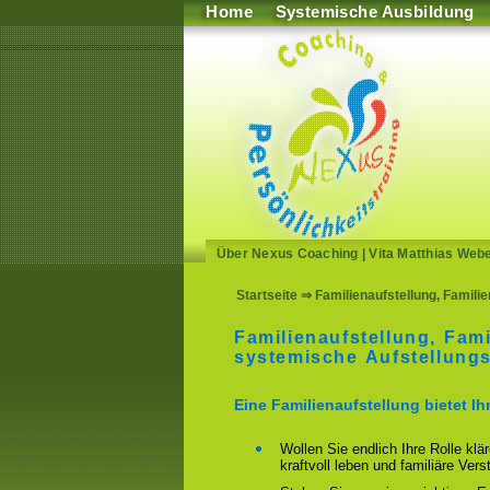
Home
Systemische Ausbildung
Über Nexus Coaching
|
Vita Matthias Web
Startseite
⇒ Familienaufstellung, Familie
Familienaufstellung, Fami
systemische Aufstellungs
Eine Familienaufstellung bietet I
Wollen Sie endlich Ihre Rolle klä
kraftvoll leben und familiäre Ver