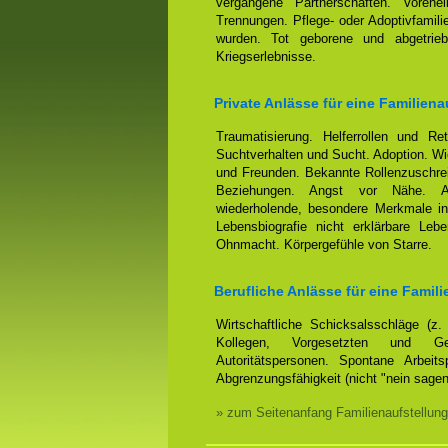
vergangene Partnerschaften. Voreh
Trennungen. Pflege- oder Adoptivfamili
wurden. Tot geborene und abgetrieb
Kriegserlebnisse.
Private Anlässe für eine Familiena
Traumatisierung. Helferrollen und Ret
Suchtverhalten und Sucht. Adoption. Wi
und Freunden. Bekannte Rollenzuschrei
Beziehungen. Angst vor Nähe. Anh
wiederholende, besondere Merkmale in
Lebensbiografie nicht erklärbare Leb
Ohnmacht. Körpergefühle von Starre.
Berufliche Anlässe für eine Famili
Wirtschaftliche Schicksalsschläge (z
Kollegen, Vorgesetzten und Ges
Autoritätspersonen. Spontane Arbeits
Abgrenzungsfähigkeit (nicht "nein sage
» zum Seitenanfang Familienaufstellung