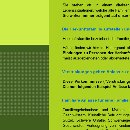
Sie stehen oft in einem direkt
Lebenssituationen, welche alle Familienm
Sie wirken immer prägend auf unser
Die Herkunftsfamilie aufstellen u
Herkunftsfamilie bezeichnet die Familie
Häufig finden wir hier im Hintergrund
b
Bindungen zu Personen der Herkunft
meist ausgeblendeten oder abgewerteten
Verstrickungen geben Anlass zu ei
Diese Vorkommnisse ("Verstrickunge
Die nun folgenden Beispiel-Anlässe 
Familiäre Anlässe für eine Familie
Familiengeheimnisse und Mythen. 
Geschwistern. Künstliche Befruchtungen
Suizid. Schwere Unfälle. Schwerwiege
Geschwister. Verleugnung von Kindern