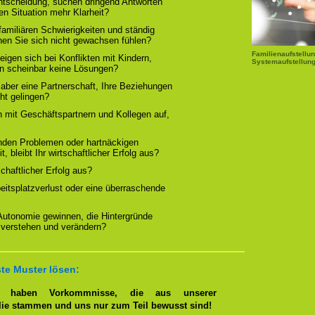
Entscheidung, suchen dringend Antworten
en Situation mehr Klarheit?
familiären Schwierigkeiten und ständig
nen Sie sich nicht gewachsen fühlen?
Familienaufstellun
igen sich bei Konflikten mit Kindern,
Systemaufstellung
rn scheinbar keine Lösungen?
 aber eine Partnerschaft, Ihre Beziehungen
cht gelingen?
n mit Geschäftspartnern und Kollegen auf,
nden Problemen oder hartnäckigen
, bleibt Ihr wirtschaftlicher Erfolg aus?
tschaftlicher Erfolg aus?
beitsplatzverlust oder eine überraschende
 Autonomie gewinnen, die Hintergründe
 verstehen und verändern?
te Muster lösen:
en haben Vorkommnisse, die aus unserer
lie stammen und uns nur zum Teil bewusst sind!