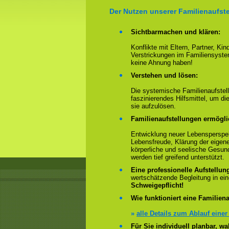
Der Nutzen unserer Familienaufste
Sichtbarmachen und klären:
Konflikte mit Eltern, Partner, Ki
Verstrickungen im Familiensyste
keine Ahnung haben!
Verstehen und lösen:
Die systemische Familienaufstell
faszinierendes Hilfsmittel, um 
sie aufzulösen.
Familienaufstellungen ermögl
Entwicklung neuer Lebensperspek
Lebensfreude, Klärung der eigen
körperliche und seelische Gesun
werden tief greifend unterstützt.
Eine professionelle Aufstellun
wertschätzende Begleitung in e
Schweigepflicht!
Wie funktioniert eine Familiena
»
alle Details zum Ablauf einer
Für Sie individuell planbar, 