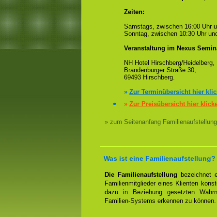
Zeiten:
Samstags, zwischen 16:00 Uhr 
Sonntag, zwischen 10:30 Uhr und
Veranstaltung im Nexus Semin
NH Hotel Hirschberg/Heidelberg,
Brandenburger Straße 30,
69493 Hirschberg.
»
Zur Terminübersicht hier kli
»
Zur Preisübersicht hier klick
» zum Seitenanfang Familienaufstellung
Was ist eine Familienaufstellung?
Die Familienaufstellung
bezeichnet ei
Familienmitglieder eines Klienten konst
dazu in Beziehung gesetzten Wahrn
Familien-Systems erkennen zu können.