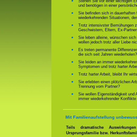
Stehen Sie vor einer wichtigen 
und benötigen in einer persönlich
Sie befinden sich in dauerhaften 
wiederkehrenden Situationen, de
Trotz intensivster Bemühungen ze
Geschwistern, Eltern, Ex-Partne
Sie leben alleine, wünschen sich
wollen jedoch trotz aller Liebe ni
Es treten permanente Differenze
die sich seit Jahren wiederholen?
Sie leiden an immer wiederkehre
Symptomen und trotz harter Arbeit
Trotz harter Arbeit, bleibt Ihr wir
Sie erlebten einen plötzlichen Ar
Trennung vom Partner?
Sie wollen Eigenständigkeit und
immer wiederkehrender Konflikte
Mit Familienaufstellung unbewuss
Teils dramatische Auswirkung
Ursprungsfamilie bzw. Herkunftsfami