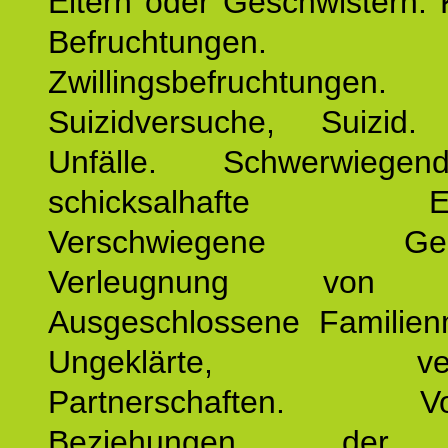
Eltern oder Geschwistern. 
Befruchtungen.
Zwillingsbefruchtungen. 
Suizidversuche, Suizid
Unfälle. Schwerwiege
schicksalhafte Erei
Verschwiegene Gesch
Verleugnung von K
Ausgeschlossene Familienm
Ungeklärte, verg
Partnerschaften. Vor
Beziehungen der E