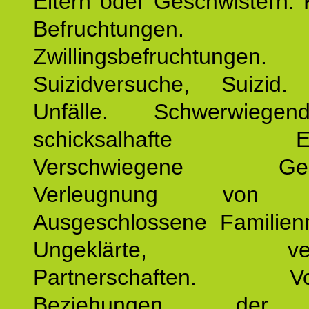
Eltern oder Geschwistern. 
Befruchtungen.
Zwillingsbefruchtungen. 
Suizidversuche, Suizid
Unfälle. Schwerwiege
schicksalhafte Erei
Verschwiegene Gesch
Verleugnung von K
Ausgeschlossene Familienm
Ungeklärte, verg
Partnerschaften. Vor
Beziehungen der E