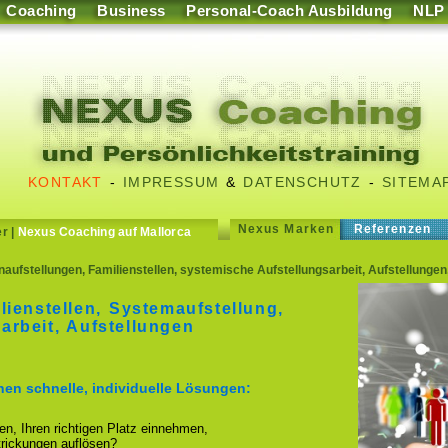
Coaching
Business
Personal-Coach Ausbildung
NLP
KONTAKT
-
IMPRESSUM
&
DATENSCHUTZ
-
SITEMA
Nexus Marken
Referenzen
er
|
Nexus Coaching auf Mallorca
enaufstellungen, Familienstellen, systemische Aufstellungsarbeit, Aufstellun
lienstellen, Systemaufstellung,
arbeit, Aufstellungen
hnen schnelle, individuelle Lösungen:
ren, Ihren richtigen Platz einnehmen,
strickungen auflösen?