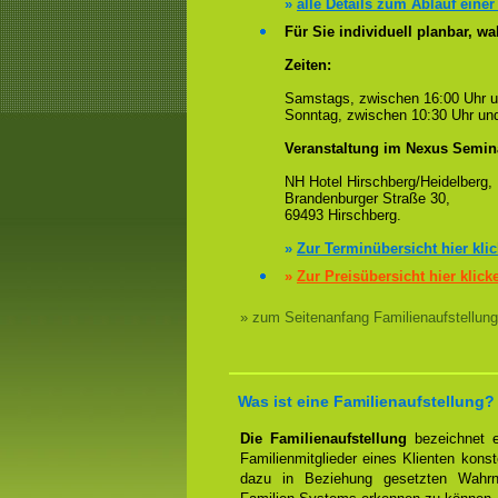
»
alle Details zum Ablauf einer
Für Sie individuell planbar, 
Zeiten:
Samstags, zwischen 16:00 Uhr 
Sonntag, zwischen 10:30 Uhr und
Veranstaltung im Nexus Semin
NH Hotel Hirschberg/Heidelberg,
Brandenburger Straße 30,
69493 Hirschberg.
»
Zur Terminübersicht hier kli
»
Zur Preisübersicht hier klick
» zum Seitenanfang Familienaufstellung
Was ist eine Familienaufstellung?
Die Familienaufstellung
bezeichnet ei
Familienmitglieder eines Klienten konst
dazu in Beziehung gesetzten Wahrn