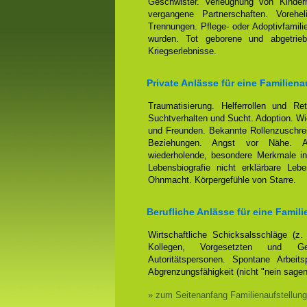
Geschwister. Verleugnung von Kindern
vergangene Partnerschaften. Voreh
Trennungen. Pflege- oder Adoptivfamili
wurden. Tot geborene und abgetrieb
Kriegserlebnisse.
Private Anlässe für eine Familiena
Traumatisierung. Helferrollen und Ret
Suchtverhalten und Sucht. Adoption. Wi
und Freunden. Bekannte Rollenzuschrei
Beziehungen. Angst vor Nähe. Anh
wiederholende, besondere Merkmale in
Lebensbiografie nicht erklärbare Leb
Ohnmacht. Körpergefühle von Starre.
Berufliche Anlässe für eine Famili
Wirtschaftliche Schicksalsschläge (z
Kollegen, Vorgesetzten und Ges
Autoritätspersonen. Spontane Arbeits
Abgrenzungsfähigkeit (nicht "nein sage
» zum Seitenanfang Familienaufstellung