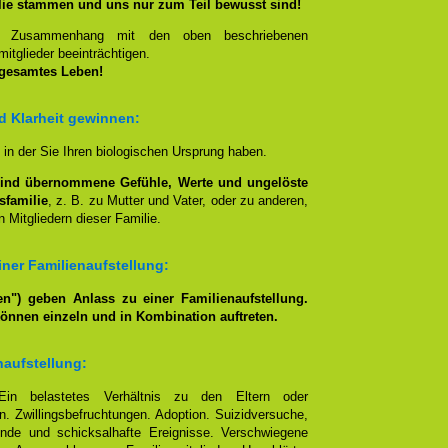
lie stammen und uns nur zum Teil bewusst sind!
en Zusammenhang mit den oben beschriebenen
itglieder beeinträchtigen.
 gesamtes Leben!
nd Klarheit gewinnen:
, in der Sie Ihren biologischen Ursprung haben.
lind übernommene Gefühle, Werte und ungelöste
sfamilie
, z. B. zu Mutter und Vater, oder zu anderen,
 Mitgliedern dieser Familie.
ner Familienaufstellung:
n") geben Anlass zu einer Familienaufstellung.
können einzeln und in Kombination auftreten.
naufstellung:
Ein belastetes Verhältnis zu den Eltern oder
. Zwillingsbefruchtungen. Adoption. Suizidversuche,
nde und schicksalhafte Ereignisse. Verschwiegene