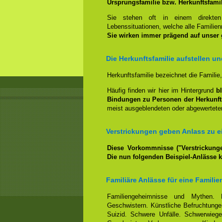
Ursprungsfamilie bzw. Herkunftsfami
Sie stehen oft in einem direkt
Lebenssituationen, welche alle Familienm
Sie wirken immer prägend auf unser
Die Herkunftsfamilie aufstellen u
Herkunftsfamilie bezeichnet die Familie
Häufig finden wir hier im Hintergrund
b
Bindungen zu Personen der Herkunft
meist ausgeblendeten oder abgewerteten
Verstrickungen geben Anlass zu ei
Diese Vorkommnisse ("Verstrickunge
Die nun folgenden Beispiel-Anlässe 
Familiäre Anlässe für eine Familie
Familiengeheimnisse und Mythen. 
Geschwistern. Künstliche Befruchtungen
Suizid. Schwere Unfälle. Schwerwiege