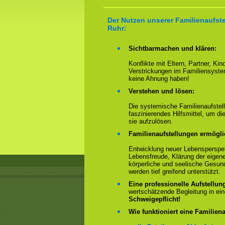
Der Nutzen unserer Familienaufst
Ruhr:
Sichtbarmachen und klären:
Konflikte mit Eltern, Partner, Ki
Verstrickungen im Familiensyste
keine Ahnung haben!
Verstehen und lösen:
Die systemische Familienaufstell
faszinierendes Hilfsmittel, um 
sie aufzulösen.
Familienaufstellungen ermögl
Entwicklung neuer Lebensperspek
Lebensfreude, Klärung der eigen
körperliche und seelische Gesun
werden tief greifend unterstützt.
Eine professionelle Aufstellun
wertschätzende Begleitung in e
Schweigepflicht!
Wie funktioniert eine Familiena