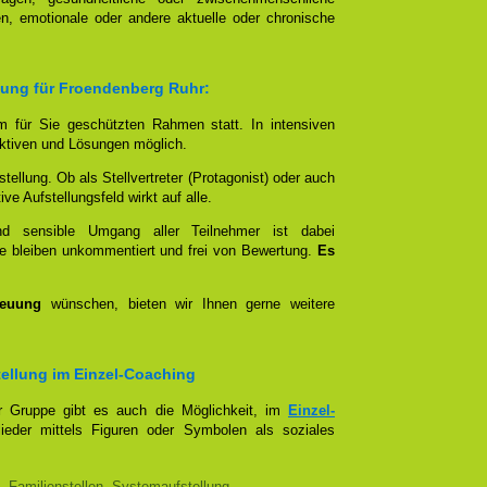
n, emotionale oder andere aktuelle oder chronische
lung für Froendenberg Ruhr:
em für Sie geschützten Rahmen statt. In intensiven
tiven und Lösungen möglich.
stellung. Ob als Stellvertreter (Protagonist) oder auch
e Aufstellungsfeld wirkt auf alle.
und sensible Umgang aller Teilnehmer ist dabei
e bleiben unkommentiert und frei von Bewertung.
Es
reuung
wünschen, bieten wir Ihnen gerne weitere
stellung im Einzel-Coaching
er Gruppe gibt es auch die Möglichkeit, im
Einzel-
lieder mittels Figuren oder Symbolen als soziales
, Familienstellen, Systemaufstellung