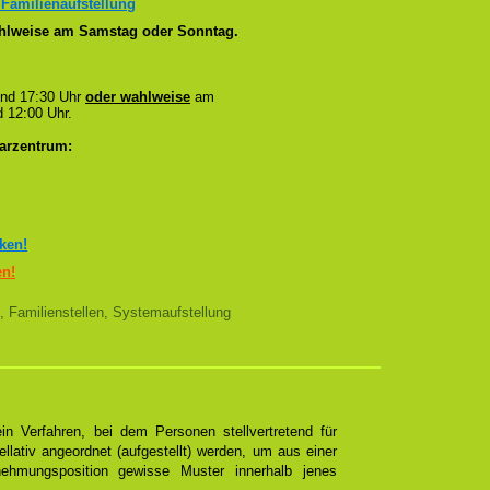
 Familienaufstellung
wahlweise am Samstag oder Sonntag.
und 17:30 Uhr
oder wahlweise
am
 12:00 Uhr.
arzentrum:
cken!
en!
, Familienstellen, Systemaufstellung
n Verfahren, bei dem Personen stellvertretend für
ellativ angeordnet (aufgestellt) werden, um aus einer
ehmungsposition gewisse Muster innerhalb jenes