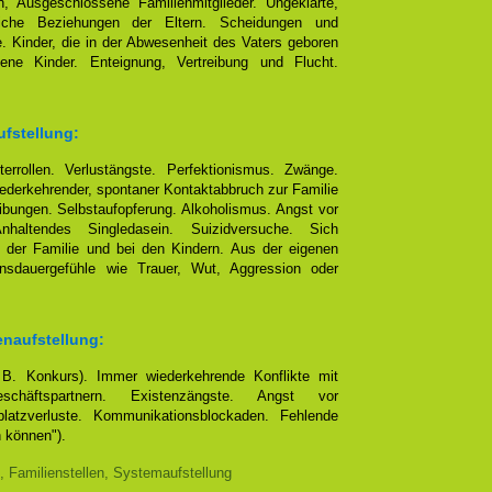
, Ausgeschlossene Familienmitglieder. Ungeklärte,
eliche Beziehungen der Eltern. Scheidungen und
e. Kinder, die in der Abwesenheit des Vaters geboren
ene Kinder. Enteignung, Vertreibung und Flucht.
ufstellung:
terrollen. Verlustängste. Perfektionismus. Zwänge.
ederkehrender, spontaner Kontaktabbruch zur Familie
bungen. Selbstaufopferung. Alkoholismus. Angst vor
altendes Singledasein. Suizidversuche. Sich
 der Familie und bei den Kindern. Aus der eigenen
ensdauergefühle wie Trauer, Wut, Aggression oder
enaufstellung:
. B. Konkurs). Immer wiederkehrende Konflikte mit
chäftspartnern. Existenzängste. Angst vor
platzverluste. Kommunikationsblockaden. Fehlende
n können").
, Familienstellen, Systemaufstellung