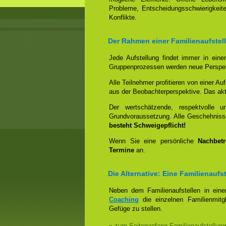
Probleme, Entscheidungsschwierigkeite
Konflikte.
Der Rahmen einer Familienaufstel
Jede Aufstellung findet immer in ein
Gruppenprozessen werden neue Perspek
Alle Teilnehmer profitieren von einer Auf
aus der Beobachterperspektive. Das aktiv
Der wertschätzende, respektvolle 
Grundvoraussetzung. Alle Geschehniss
besteht Schweigepflicht!
Wenn Sie eine persönliche
Nachbet
Termine
an.
Die Alternative: Eine Familienauf
Neben dem Familienaufstellen in ein
Coaching
die einzelnen Familienmitg
Gefüge zu stellen.
» zum Seitenanfang Familienaufstellung