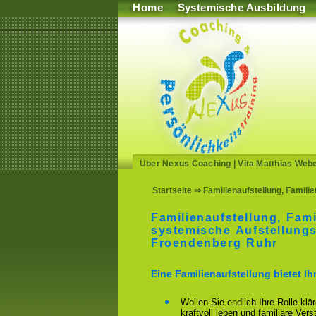
Home
Systemische Ausbildung
Über Nexus Coaching
|
Vita Matthias Web
Startseite
⇒ Familienaufstellung, Famili
Familienaufstellung, Fami
systemische Aufstellungs
Froendenberg Ruhr
Eine Familienaufstellung bietet I
Wollen Sie endlich Ihre Rolle klä
kraftvoll leben und familiäre Ver