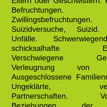
Eltern oder Geschwistern. 
Befruchtungen.
Zwillingsbefruchtungen. 
Suizidversuche, Suizid
Unfälle. Schwerwiege
schicksalhafte Erei
Verschwiegene Gesch
Verleugnung von K
Ausgeschlossene Familienm
Ungeklärte, verg
Partnerschaften. Vor
Beziehungen der E