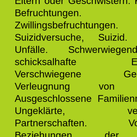
Eltern oder Geschwistern. 
Befruchtungen.
Zwillingsbefruchtungen. 
Suizidversuche, Suizid
Unfälle. Schwerwiege
schicksalhafte Erei
Verschwiegene Gesch
Verleugnung von K
Ausgeschlossene Familienm
Ungeklärte, verg
Partnerschaften. Vor
Beziehungen der E