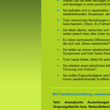
Stehen Sie vor einer wichtigen 
und benötigen in einer persönlich
Sie befinden sich in dauerhaften 
wiederkehrenden Situationen, de
Trotz intensivster Bemühungen ze
Geschwistern, Eltern, Ex-Partne
Sie leben alleine, wünschen sich
wollen jedoch trotz aller Liebe ni
Es treten permanente Differenze
die sich seit Jahren wiederholen?
Sie leiden an immer wiederkehre
Symptomen und trotz harter Arbeit
Trotz harter Arbeit, bleibt Ihr wir
Sie erlebten einen plötzlichen Ar
Trennung vom Partner?
Sie wollen Eigenständigkeit und
immer wiederkehrender Konflikte
Mit Familienaufstellung unbewuss
Teils dramatische Auswirkung
Ursprungsfamilie bzw. Herkunftsfami