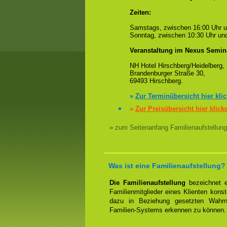
Zeiten:
Samstags, zwischen 16:00 Uhr 
Sonntag, zwischen 10:30 Uhr und
Veranstaltung im Nexus Semin
NH Hotel Hirschberg/Heidelberg,
Brandenburger Straße 30,
69493 Hirschberg.
»
Zur Terminübersicht hier kli
»
Zur Preisübersicht hier klick
» zum Seitenanfang Familienaufstellung
Was ist eine Familienaufstellung?
Die Familienaufstellung
bezeichnet ei
Familienmitglieder eines Klienten konst
dazu in Beziehung gesetzten Wahrn
Familien-Systems erkennen zu können.