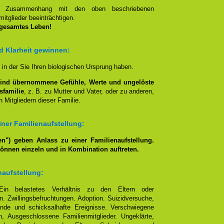
en Zusammenhang mit den oben beschriebenen
itglieder beeinträchtigen.
 gesamtes Leben!
nd Klarheit gewinnen:
, in der Sie Ihren biologischen Ursprung haben.
lind übernommene Gefühle, Werte und ungelöste
sfamilie
, z. B. zu Mutter und Vater, oder zu anderen,
 Mitgliedern dieser Familie.
ner Familienaufstellung:
n") geben Anlass zu einer Familienaufstellung.
können einzeln und in Kombination auftreten.
naufstellung:
Ein belastetes Verhältnis zu den Eltern oder
. Zwillingsbefruchtungen. Adoption. Suizidversuche,
nde und schicksalhafte Ereignisse. Verschwiegene
, Ausgeschlossene Familienmitglieder. Ungeklärte,