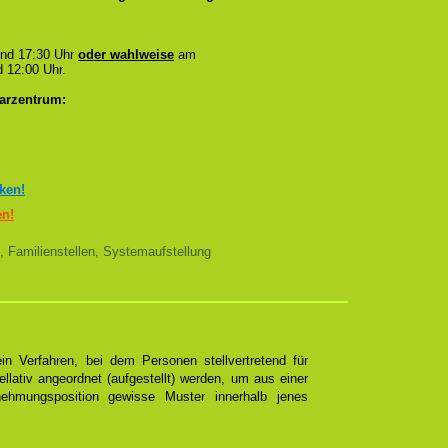
und 17:30 Uhr
oder wahlweise
am
 12:00 Uhr.
arzentrum:
cken!
en!
, Familienstellen, Systemaufstellung
n Verfahren, bei dem Personen stellvertretend für
ellativ angeordnet (aufgestellt) werden, um aus einer
ehmungsposition gewisse Muster innerhalb jenes