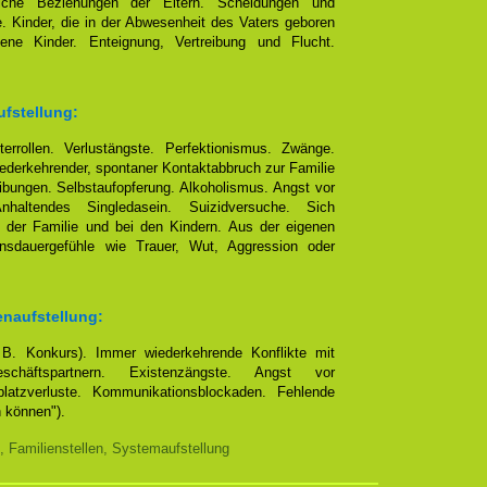
eliche Beziehungen der Eltern. Scheidungen und
e. Kinder, die in der Abwesenheit des Vaters geboren
ene Kinder. Enteignung, Vertreibung und Flucht.
ufstellung:
terrollen. Verlustängste. Perfektionismus. Zwänge.
ederkehrender, spontaner Kontaktabbruch zur Familie
bungen. Selbstaufopferung. Alkoholismus. Angst vor
altendes Singledasein. Suizidversuche. Sich
 der Familie und bei den Kindern. Aus der eigenen
ensdauergefühle wie Trauer, Wut, Aggression oder
enaufstellung:
. B. Konkurs). Immer wiederkehrende Konflikte mit
chäftspartnern. Existenzängste. Angst vor
platzverluste. Kommunikationsblockaden. Fehlende
n können").
, Familienstellen, Systemaufstellung