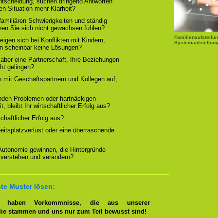
Entscheidung, suchen dringend Antworten
en Situation mehr Klarheit?
familiären Schwierigkeiten und ständig
nen Sie sich nicht gewachsen fühlen?
Familienaufstellun
igen sich bei Konflikten mit Kindern,
Systemaufstellung
rn scheinbar keine Lösungen?
 aber eine Partnerschaft, Ihre Beziehungen
cht gelingen?
n mit Geschäftspartnern und Kollegen auf,
nden Problemen oder hartnäckigen
, bleibt Ihr wirtschaftlicher Erfolg aus?
tschaftlicher Erfolg aus?
beitsplatzverlust oder eine überraschende
 Autonomie gewinnen, die Hintergründe
 verstehen und verändern?
te Muster lösen:
en haben Vorkommnisse, die aus unserer
lie stammen und uns nur zum Teil bewusst sind!