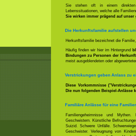
Sie stehen oft in einem direkt
Lebenssituationen, welche alle Familienm
Sie wirken immer prägend auf unser
Die Herkunftsfamilie aufstellen u
Herkunftsfamilie bezeichnet die Familie
Häufig finden wir hier im Hintergrund
b
Bindungen zu Personen der Herkunft
meist ausgeblendeten oder abgewerteten
Verstrickungen geben Anlass zu ei
Diese Vorkommnisse ("Verstrickunge
Die nun folgenden Beispiel-Anlässe 
Familiäre Anlässe für eine Familie
Familiengeheimnisse und Mythen. 
Geschwistern. Künstliche Befruchtungen
Suizid. Schwere Unfälle. Schwerwiege
Geschwister. Verleugnung von Kindern