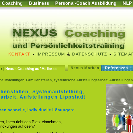
Coaching
Business
Personal-Coach Ausbildung
NLP
KONTAKT
-
IMPRESSUM
&
DATENSCHUTZ
-
SITEMA
Nexus Marken
Referenzen
er
|
Nexus Coaching auf Mallorca
naufstellungen, Familienstellen, systemische Aufstellungsarbeit, Aufstellunge
lienstellen, Systemaufstellung,
arbeit, Aufstellungen Lippstadt
hnen schnelle, individuelle Lösungen:
ren, Ihren richtigen Platz einnehmen,
strickungen auflösen?