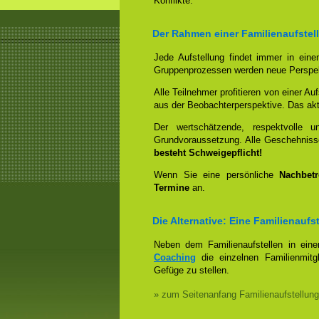
Konflikte.
Der Rahmen einer Familienaufstell
Jede Aufstellung findet immer in ein
Gruppenprozessen werden neue Perspek
Alle Teilnehmer profitieren von einer Auf
aus der Beobachterperspektive. Das aktiv
Der wertschätzende, respektvolle 
Grundvoraussetzung. Alle Geschehniss
besteht Schweigepflicht!
Wenn Sie eine persönliche
Nachbet
Termine
an.
Die Alternative: Eine Familienauf
Neben dem Familienaufstellen in ein
Coaching
die einzelnen Familienmitg
Gefüge zu stellen.
» zum Seitenanfang Familienaufstellung