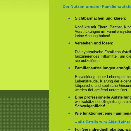
Der Nutzen unserer Familienaufste
Sichtbarmachen und klären:
Konflikte mit Eltern, Partner, Ki
Verstrickungen im Familiensyste
keine Ahnung haben!
Verstehen und lösen:
Die systemische Familienaufstell
faszinierendes Hilfsmittel, um 
sie aufzulösen.
Familienaufstellungen ermögl
Entwicklung neuer Lebensperspek
Lebensfreude, Klärung der eigen
körperliche und seelische Gesun
werden tief greifend unterstützt.
Eine professionelle Aufstellun
wertschätzende Begleitung in e
Schweigepflicht!
Wie funktioniert eine Familiena
»
alle Details zum Ablauf einer
Für Sie individuell planbar, 