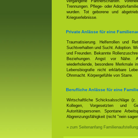
vergangene Partnerschaften. Voreh
Trennungen. Pflege- oder Adoptivfamili
wurden. Tot geborene und abgetrieb
Kriegserlebnisse.
Private Anlässe für eine Familiena
Traumatisierung. Helferrollen und Ret
Suchtverhalten und Sucht. Adoption. Wi
und Freunden. Bekannte Rollenzuschrei
Beziehungen. Angst vor Nähe. Anh
wiederholende, besondere Merkmale in
Lebensbiografie nicht erklärbare Leb
Ohnmacht. Körpergefühle von Starre.
Berufliche Anlässe für eine Famili
Wirtschaftliche Schicksalsschläge (z
Kollegen, Vorgesetzten und Ges
Autoritätspersonen. Spontane Arbeits
Abgrenzungsfähigkeit (nicht "nein sage
» zum Seitenanfang Familienaufstellung