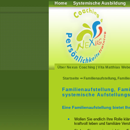
Home
Systemische Ausbildung
Über Nexus Coaching
|
Vita Matthias Web
Startseite
⇒ Familienaufstellung, Familie
Familienaufstellung, Fami
systemische Aufstellungs
Eine Familienaufstellung bietet I
Wollen Sie endlich Ihre Rolle klä
kraftvoll leben und familiäre Ver