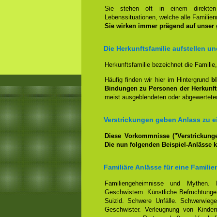
Sie stehen oft in einem direkt
Lebenssituationen, welche alle Familienm
Sie wirken immer prägend auf unser
Die Herkunftsfamilie aufstellen u
Herkunftsfamilie bezeichnet die Familie
Häufig finden wir hier im Hintergrund
b
Bindungen zu Personen der Herkunft
meist ausgeblendeten oder abgewerteten
Verstrickungen geben Anlass zu ei
Diese Vorkommnisse ("Verstrickunge
Die nun folgenden Beispiel-Anlässe 
Familiäre Anlässe für eine Familie
Familiengeheimnisse und Mythen. 
Geschwistern. Künstliche Befruchtungen
Suizid. Schwere Unfälle. Schwerwiege
Geschwister. Verleugnung von Kindern