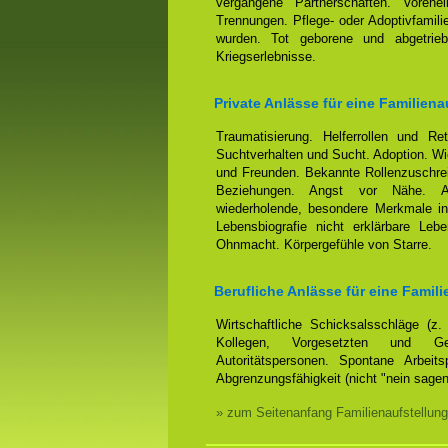
vergangene Partnerschaften. Voreh
Trennungen. Pflege- oder Adoptivfamili
wurden. Tot geborene und abgetrieb
Kriegserlebnisse.
Private Anlässe für eine Familiena
Traumatisierung. Helferrollen und Ret
Suchtverhalten und Sucht. Adoption. Wi
und Freunden. Bekannte Rollenzuschrei
Beziehungen. Angst vor Nähe. Anh
wiederholende, besondere Merkmale in
Lebensbiografie nicht erklärbare Leb
Ohnmacht. Körpergefühle von Starre.
Berufliche Anlässe für eine Famili
Wirtschaftliche Schicksalsschläge (z
Kollegen, Vorgesetzten und Ges
Autoritätspersonen. Spontane Arbeits
Abgrenzungsfähigkeit (nicht "nein sage
» zum Seitenanfang Familienaufstellung