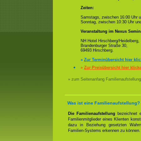
Zeiten:
Samstags, zwischen 16:00 Uhr 
Sonntag, zwischen 10:30 Uhr und
Veranstaltung im Nexus Semin
NH Hotel Hirschberg/Heidelberg,
Brandenburger Straße 30,
69493 Hirschberg.
»
Zur Terminübersicht hier kli
»
Zur Preisübersicht hier klick
» zum Seitenanfang Familienaufstellung
Was ist eine Familienaufstellung?
Die Familienaufstellung
bezeichnet ei
Familienmitglieder eines Klienten konst
dazu in Beziehung gesetzten Wahrn
Familien-Systems erkennen zu können.