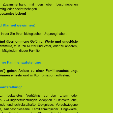
en Zusammenhang mit den oben beschriebenen
itglieder beeinträchtigen.
 gesamtes Leben!
nd Klarheit gewinnen:
, in der Sie Ihren biologischen Ursprung haben.
lind übernommene Gefühle, Werte und ungelöste
sfamilie
, z. B. zu Mutter und Vater, oder zu anderen,
 Mitgliedern dieser Familie.
ner Familienaufstellung:
n") geben Anlass zu einer Familienaufstellung.
können einzeln und in Kombination auftreten.
naufstellung:
Ein belastetes Verhältnis zu den Eltern oder
. Zwillingsbefruchtungen. Adoption. Suizidversuche,
nde und schicksalhafte Ereignisse. Verschwiegene
, Ausgeschlossene Familienmitglieder. Ungeklärte,