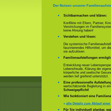
Der Nutzen unserer Familienaufste
Sichtbarmachen und klären:
Konflikte mit Eltern, Partner, Ki
Verstrickungen im Familiensyste
keine Ahnung haben!
Verstehen und lösen:
Die systemische Familienaufstell
faszinierendes Hilfsmittel, um 
sie aufzulösen.
Familienaufstellungen ermögl
Entwicklung neuer Lebensperspek
Lebensfreude, Klärung der eigen
körperliche und seelische Gesun
werden tief greifend unterstützt.
Eine professionelle Aufstellun
wertschätzende Begleitung in e
Schweigepflicht!
Wie funktioniert eine Familiena
»
alle Details zum Ablauf einer
Für Sie individuell planbar, 