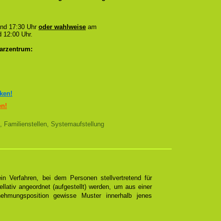
und 17:30 Uhr
oder wahlweise
am
 12:00 Uhr.
arzentrum:
cken!
en!
, Familienstellen, Systemaufstellung
n Verfahren, bei dem Personen stellvertretend für
ellativ angeordnet (aufgestellt) werden, um aus einer
ehmungsposition gewisse Muster innerhalb jenes