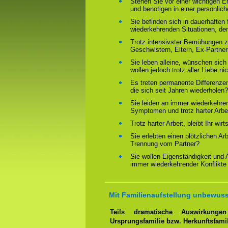
Stehen Sie vor einer wichtigen 
und benötigen in einer persönlich
Sie befinden sich in dauerhaften 
wiederkehrenden Situationen, de
Trotz intensivster Bemühungen ze
Geschwistern, Eltern, Ex-Partne
Sie leben alleine, wünschen sich
wollen jedoch trotz aller Liebe ni
Es treten permanente Differenze
die sich seit Jahren wiederholen?
Sie leiden an immer wiederkehre
Symptomen und trotz harter Arbeit
Trotz harter Arbeit, bleibt Ihr wir
Sie erlebten einen plötzlichen Ar
Trennung vom Partner?
Sie wollen Eigenständigkeit und
immer wiederkehrender Konflikte
Mit Familienaufstellung unbewuss
Teils dramatische Auswirkung
Ursprungsfamilie bzw. Herkunftsfami