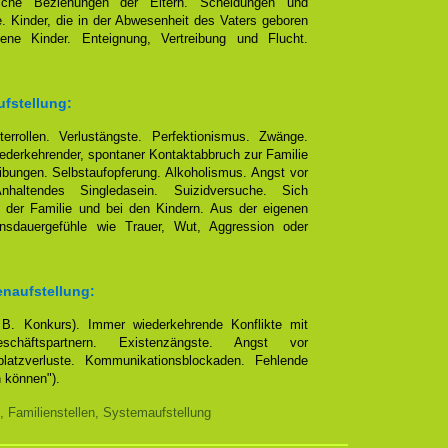
eliche Beziehungen der Eltern. Scheidungen und
e. Kinder, die in der Abwesenheit des Vaters geboren
ene Kinder. Enteignung, Vertreibung und Flucht.
ufstellung:
terrollen. Verlustängste. Perfektionismus. Zwänge.
ederkehrender, spontaner Kontaktabbruch zur Familie
bungen. Selbstaufopferung. Alkoholismus. Angst vor
altendes Singledasein. Suizidversuche. Sich
 der Familie und bei den Kindern. Aus der eigenen
ensdauergefühle wie Trauer, Wut, Aggression oder
enaufstellung:
. B. Konkurs). Immer wiederkehrende Konflikte mit
chäftspartnern. Existenzängste. Angst vor
platzverluste. Kommunikationsblockaden. Fehlende
n können").
, Familienstellen, Systemaufstellung