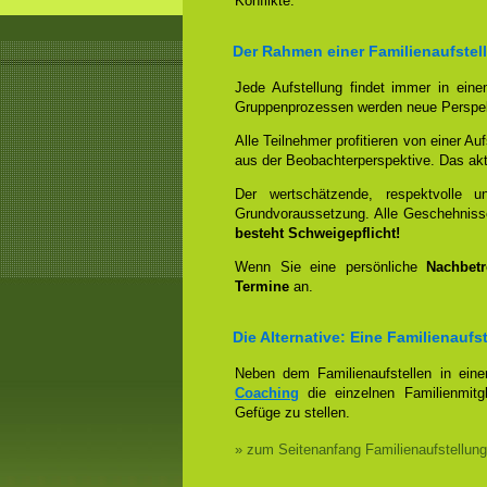
Konflikte.
Der Rahmen einer Familienaufstel
Jede Aufstellung findet immer in ein
Gruppenprozessen werden neue Perspek
Alle Teilnehmer profitieren von einer Auf
aus der Beobachterperspektive. Das aktiv
Der wertschätzende, respektvolle 
Grundvoraussetzung. Alle Geschehniss
besteht Schweigepflicht!
Wenn Sie eine persönliche
Nachbet
Termine
an.
Die Alternative: Eine Familienauf
Neben dem Familienaufstellen in ein
Coaching
die einzelnen Familienmitg
Gefüge zu stellen.
» zum Seitenanfang Familienaufstellung