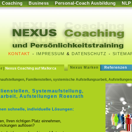
Coaching
Business
Personal-Coach Ausbildung
NLP
KONTAKT
-
IMPRESSUM
&
DATENSCHUTZ
-
SITEMA
Nexus Marken
Referenzen
er
|
Nexus Coaching auf Mallorca
naufstellungen, Familienstellen, systemische Aufstellungsarbeit, Aufstellung
lienstellen, Systemaufstellung,
arbeit, Aufstellungen Roesrath
hnen schnelle, individuelle Lösungen:
ren, Ihren richtigen Platz einnehmen,
strickungen auflösen?