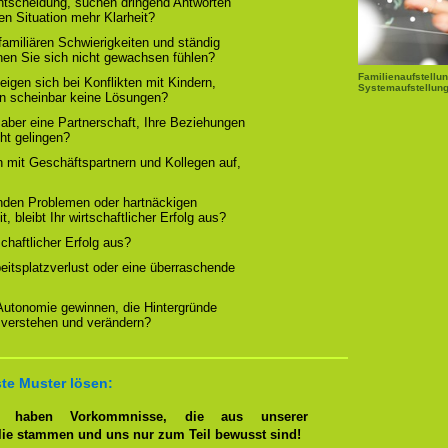
Entscheidung, suchen dringend Antworten
en Situation mehr Klarheit?
familiären Schwierigkeiten und ständig
nen Sie sich nicht gewachsen fühlen?
Familienaufstellun
igen sich bei Konflikten mit Kindern,
Systemaufstellung
rn scheinbar keine Lösungen?
 aber eine Partnerschaft, Ihre Beziehungen
cht gelingen?
n mit Geschäftspartnern und Kollegen auf,
nden Problemen oder hartnäckigen
, bleibt Ihr wirtschaftlicher Erfolg aus?
tschaftlicher Erfolg aus?
beitsplatzverlust oder eine überraschende
 Autonomie gewinnen, die Hintergründe
 verstehen und verändern?
te Muster lösen:
en haben Vorkommnisse, die aus unserer
lie stammen und uns nur zum Teil bewusst sind!