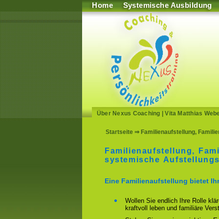
Home
Systemische Ausbildung
Über Nexus Coaching
|
Vita Matthias Web
Startseite
⇒ Familienaufstellung, Familie
Familienaufstellung, Fami
systemische Aufstellungs
Eine Familienaufstellung bietet I
Wollen Sie endlich Ihre Rolle klä
kraftvoll leben und familiäre Ver